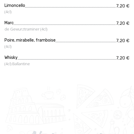
Limoncello
7,20 €
(4cl)
Marc
7,20 €
de Gewurztraminer (4cl)
Poire, mirabelle, framboise
7,20 €
(4cl)
Whisky
7,20 €
(4cl) Ballantine