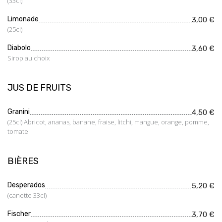
(33cl)
Limonade
3,00 €
(25cl)
Diabolo
3,60 €
Sirop au choix
JUS DE FRUITS
Granini
4,50 €
(25cl) Abricot, ananas, banane, fraise, litchi, mangue, orange, pomme,
tomate
BIÈRES
Desperados
5,20 €
(canette 33cl)
Fischer
3,70 €