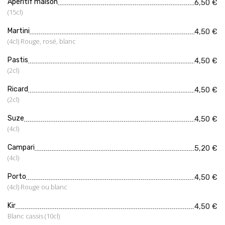
Apéritif maison
6,50 €
(15cl)
Martini
4,50 €
(4cl) Rouge, rosé, blanc
Pastis
4,50 €
(2cl)
Ricard
4,50 €
(2cl)
Suze
4,50 €
(4cl)
Campari
5,20 €
(4cl)
Porto
4,50 €
(4cl) Rouge ou blanc
Kir
4,50 €
Blanc cassis (10cl)