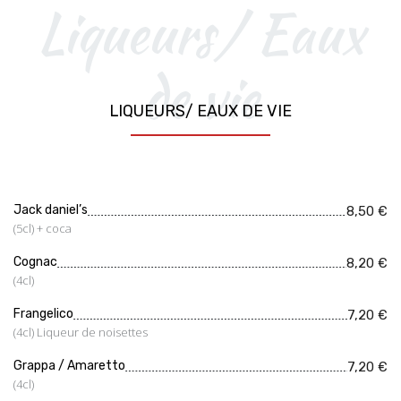
Liqueurs/ Eaux
de vie
LIQUEURS/ EAUX DE VIE
Jack daniel’s
8,50 €
(5cl) + coca
Cognac
8,20 €
(4cl)
Frangelico
7,20 €
(4cl) Liqueur de noisettes
Grappa / Amaretto
7,20 €
(4cl)