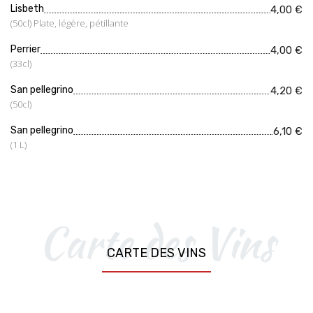
Lisbeth
4,00 €
(50cl) Plate, légère, pétillante
Perrier
4,00 €
(33cl)
San pellegrino
4,20 €
(50cl)
San pellegrino
6,10 €
(1 L)
Carte des Vins
CARTE DES VINS